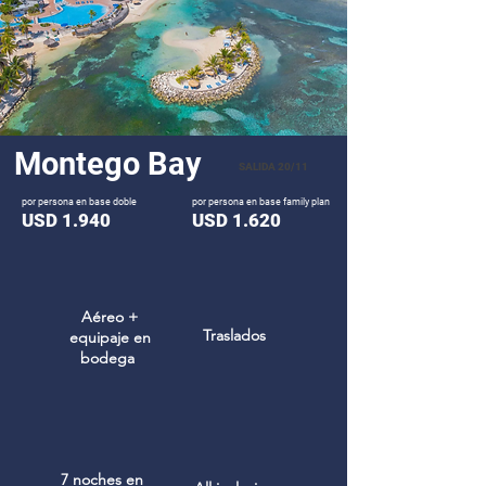
Montego Bay
SALIDA 20/11
por persona en base doble
por persona en base family plan
USD 1.940
USD 1.620
Aéreo +
Traslados
equipaje en
bodega
7 noches en