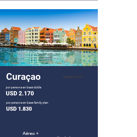
Curaçao
SALIDA 08/10
por persona en base doble
USD 2.170
por persona en base family plan
USD 1.830
Aéreo +